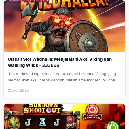
Ulasan Slot Wildhalla: Menjelajahi Aksi Viking dan
Walking Wilds – 333666
Jika Anda sedang mencari petualangan bertema Viking yang
memadukan aksi intens dengan mekanisme modern, Wildhalla
dari Slotmill layak untuk diperhatikan....
05 Agu 2026