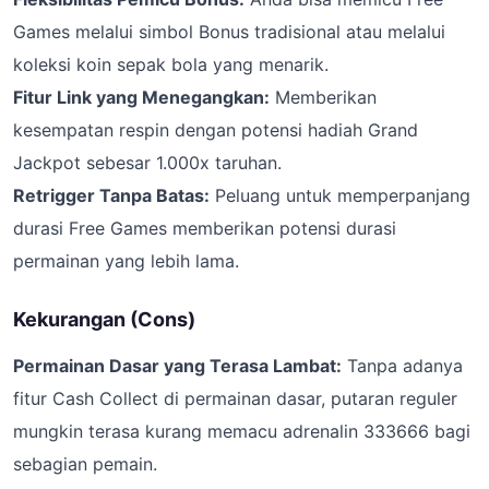
Games melalui simbol Bonus tradisional atau melalui
koleksi koin sepak bola yang menarik.
Fitur Link yang Menegangkan:
Memberikan
kesempatan respin dengan potensi hadiah Grand
Jackpot sebesar 1.000x taruhan.
Retrigger Tanpa Batas:
Peluang untuk memperpanjang
durasi Free Games memberikan potensi durasi
permainan yang lebih lama.
Kekurangan (Cons)
Permainan Dasar yang Terasa Lambat:
Tanpa adanya
fitur Cash Collect di permainan dasar, putaran reguler
mungkin terasa kurang memacu adrenalin 333666 bagi
sebagian pemain.