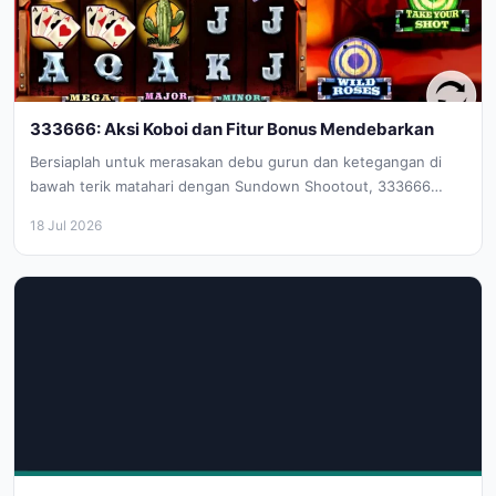
333666: Aksi Koboi dan Fitur Bonus Mendebarkan
Bersiaplah untuk merasakan debu gurun dan ketegangan di
bawah terik matahari dengan Sundown Shootout, 333666
sebuah slot terbaru dari S...
18 Jul 2026