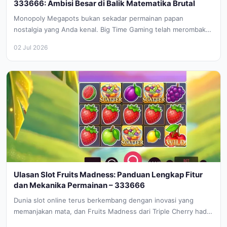
333666: Ambisi Besar di Balik Matematika Brutal
Monopoly Megapots bukan sekadar permainan papan
nostalgia yang Anda kenal. Big Time Gaming telah merombak
total konsep klasik ini, menyuntikkan...
02 Jul 2026
Ulasan Slot Fruits Madness: Panduan Lengkap Fitur
dan Mekanika Permainan – 333666
Dunia slot online terus berkembang dengan inovasi yang
memanjakan mata, dan Fruits Madness dari Triple Cherry hadir
sebagai bukti nyata...