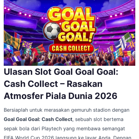
Ulasan Slot Goal Goal Goal:
Cash Collect – Rasakan
Atmosfer Piala Dunia 2026
Bersiaplah untuk merasakan gemuruh stadion dengan
Goal Goal Goal: Cash Collect
, sebuah slot bertema
sepak bola dari Playtech yang membawa semangat
FIFA World Cup 2026 langsung ke layar Anda. Dengan