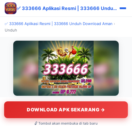
✅ 333666 Aplikasi Resmi | 333666 Unduh Download Aman
✅ 333666 Aplikasi Resmi | 333666 Unduh Download Aman
›
Unduh
DOWNLOAD APK SEKARANG →
🔓 Tombol akan membuka di tab baru