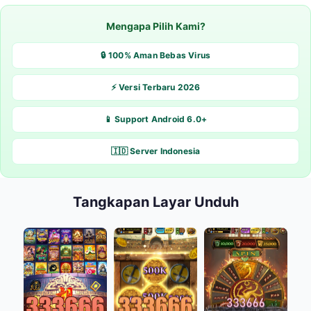
Mengapa Pilih Kami?
🔒 100% Aman Bebas Virus
⚡ Versi Terbaru 2026
📱 Support Android 6.0+
🇮🇩 Server Indonesia
Tangkapan Layar Unduh