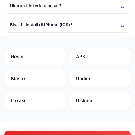
Ukuran file terlalu besar?
Bisa di-install di iPhone (iOS)?
Resmi
APK
Masuk
Unduh
Lokasi
Diskusi