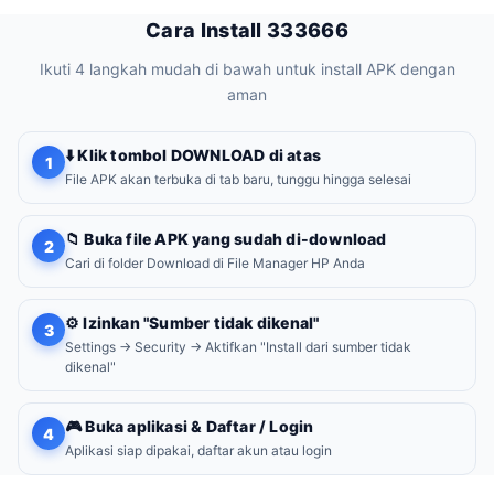
Cara Install 333666
Ikuti 4 langkah mudah di bawah untuk install APK dengan
aman
⬇️ Klik tombol DOWNLOAD di atas
1
File APK akan terbuka di tab baru, tunggu hingga selesai
📁 Buka file APK yang sudah di-download
2
Cari di folder Download di File Manager HP Anda
⚙️ Izinkan "Sumber tidak dikenal"
3
Settings → Security → Aktifkan "Install dari sumber tidak
dikenal"
🎮 Buka aplikasi & Daftar / Login
4
Aplikasi siap dipakai, daftar akun atau login