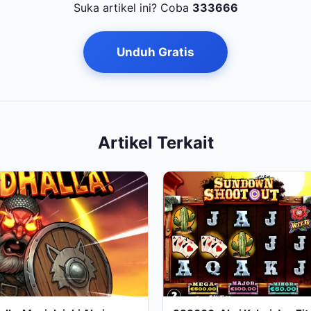
Suka artikel ini? Coba
333666
Unduh Gratis
Artikel Terkait