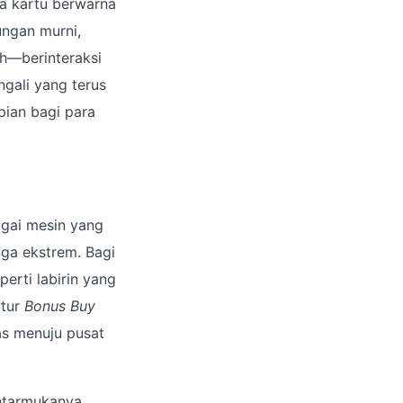
a kartu berwarna
ungan murni,
h—berinteraksi
gali yang terus
pian bagi para
gai mesin yang
ngga ekstrem. Bagi
erti labirin yang
itur
Bonus Buy
as menuju pusat
Antarmukanya