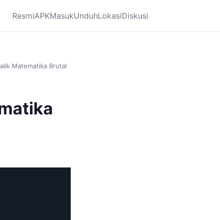
Resmi
APK
Masuk
Unduh
Lokasi
Diskusi
alik Matematika Brutal
ematika