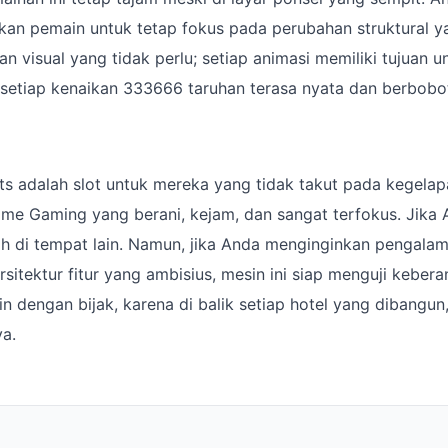
an pemain untuk tetap fokus pada perubahan struktural yan
n visual yang tidak perlu; setiap animasi memiliki tujuan 
setiap kenaikan 333666 taruhan terasa nyata dan berbobo
adalah slot untuk mereka yang tidak takut pada kegelapan 
ime Gaming yang berani, kejam, dan sangat terfokus. Jika
ah di tempat lain. Namun, jika Anda menginginkan pengal
sitektur fitur yang ambisius, mesin ini siap menguji kebera
n dengan bijak, karena di balik setiap hotel yang dibangun,
a.