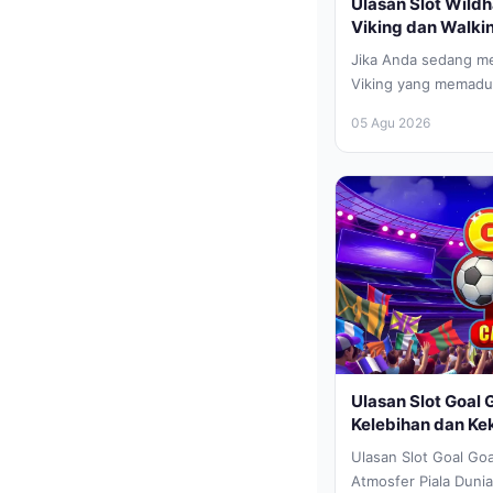
Ulasan Slot Wildh
Viking dan Walki
Jika Anda sedang m
Viking yang memadu
mekanisme modern, Wi
05 Agu 2026
untuk diperhatikan...
Ulasan Slot Goal G
Kelebihan dan K
Ulasan Slot Goal Goa
Atmosfer Piala Duni