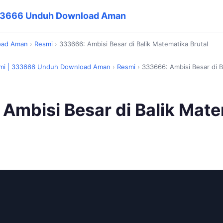
333666 Unduh Download Aman
oad Aman
›
Resmi
›
333666: Ambisi Besar di Balik Matematika Brutal
smi | 333666 Unduh Download Aman
›
Resmi
›
333666: Ambisi Besar di B
Ambisi Besar di Balik Mat